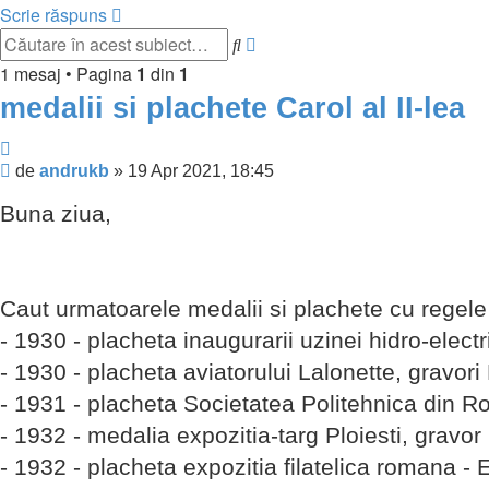
Scrie răspuns
Căutare
Căutare
avansată
1 mesaj • Pagina
1
din
1
medalii si plachete Carol al II-lea
Citează
Mesaj
de
andrukb
»
19 Apr 2021, 18:45
Buna ziua,
Caut urmatoarele medalii si plachete cu regele C
- 1930 - placheta inaugurarii uzinei hidro-electri
- 1930 - placheta aviatorului Lalonette, gravori 
- 1931 - placheta Societatea Politehnica din R
- 1932 - medalia expozitia-targ Ploiesti, gravor
- 1932 - placheta expozitia filatelica romana -