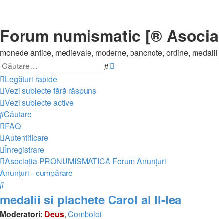
Forum numismatic [® Asoci
monede antice, medievale, moderne, bancnote, ordine, medalii
Căutare
Căutare
avansată
Legături rapide
Vezi subiecte fără răspuns
Vezi subiecte active
Căutare
FAQ
Autentificare
Înregistrare
Asociația PRONUMISMATICA
Forum
Anunțuri
Anunțuri - cumpărare
Căutare
medalii si plachete Carol al II-lea
Moderatori:
Deus
,
Comboloi