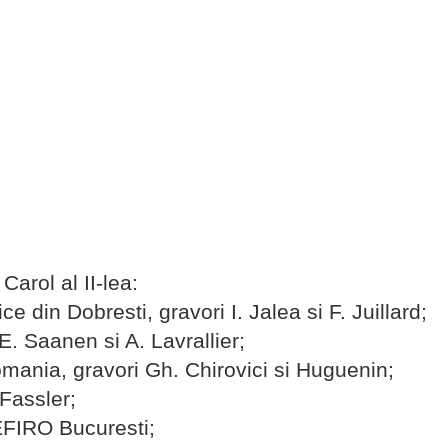
arol al II-lea:
ce din Dobresti, gravori I. Jalea si F. Juillard;
E. Saanen si A. Lavrallier;
omania, gravori Gh. Chirovici si Huguenin;
 Fassler;
 EFIRO Bucuresti;