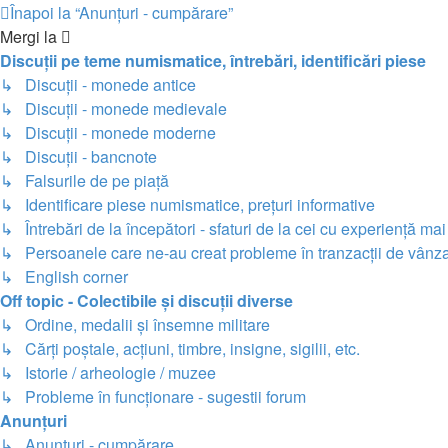
Înapoi la “Anunțuri - cumpărare”
Mergi la
Discuții pe teme numismatice, întrebări, identificări piese
↳ Discuții - monede antice
↳ Discuții - monede medievale
↳ Discuții - monede moderne
↳ Discuții - bancnote
↳ Falsurile de pe piață
↳ Identificare piese numismatice, prețuri informative
↳ Întrebări de la începători - sfaturi de la cei cu experiență ma
↳ Persoanele care ne-au creat probleme în tranzacții de vânza
↳ English corner
Off topic - Colectibile și discuții diverse
↳ Ordine, medalii și însemne militare
↳ Cărți poștale, acțiuni, timbre, insigne, sigilii, etc.
↳ Istorie / arheologie / muzee
↳ Probleme în funcționare - sugestii forum
Anunțuri
↳ Anunțuri - cumpărare