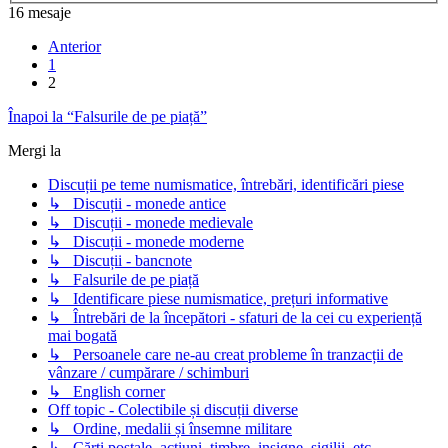
16 mesaje
Anterior
1
2
Înapoi la “Falsurile de pe piață”
Mergi la
Discuții pe teme numismatice, întrebări, identificări piese
↳ Discuții - monede antice
↳ Discuții - monede medievale
↳ Discuții - monede moderne
↳ Discuții - bancnote
↳ Falsurile de pe piață
↳ Identificare piese numismatice, prețuri informative
↳ Întrebări de la începători - sfaturi de la cei cu experiență
mai bogată
↳ Persoanele care ne-au creat probleme în tranzacții de
vânzare / cumpărare / schimburi
↳ English corner
Off topic - Colectibile și discuții diverse
↳ Ordine, medalii și însemne militare
↳ Cărți poștale, acțiuni, timbre, insigne, sigilii, etc.