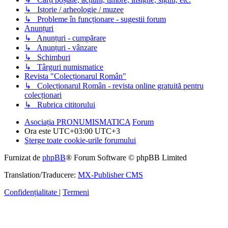
↳ Istorie / arheologie / muzee
↳ Probleme în funcționare - sugestii forum
Anunțuri
↳ Anunțuri - cumpărare
↳ Anunțuri - vânzare
↳ Schimburi
↳ Târguri numismatice
Revista "Colecționarul Român"
↳ Colecționarul Român - revista online gratuită pentru
colecționari
↳ Rubrica cititorului
Asociația PRONUMISMATICA
Forum
Ora este UTC+03:00 UTC+3
Şterge toate cookie-urile forumului
Furnizat de
phpBB
® Forum Software © phpBB Limited
Translation/Traducere:
MX-Publisher CMS
Confidențialitate
|
Termeni