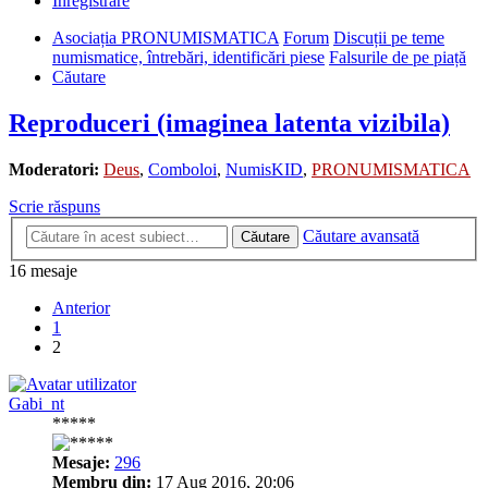
Înregistrare
Asociația PRONUMISMATICA
Forum
Discuții pe teme
numismatice, întrebări, identificări piese
Falsurile de pe piață
Căutare
Reproduceri (imaginea latenta vizibila)
Moderatori:
Deus
,
Comboloi
,
NumisKID
,
PRONUMISMATICA
Scrie răspuns
Căutare avansată
Căutare
16 mesaje
Anterior
1
2
Gabi_nt
*****
Mesaje:
296
Membru din:
17 Aug 2016, 20:06