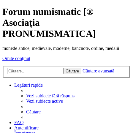
Forum numismatic [®
Asociația
PRONUMISMATICA]
monede antice, medievale, moderne, bancnote, ordine, medalii
Omite conţinut
Căutare avansată
Căutare
Legături rapide
Vezi subiecte fără răspuns
Vezi subiecte active
Căutare
FAQ
Autentificare