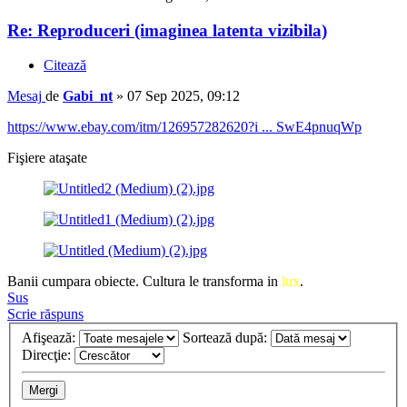
Re: Reproduceri (imaginea latenta vizibila)
Citează
Mesaj
de
Gabi_nt
»
07 Sep 2025, 09:12
https://www.ebay.com/itm/126957282620?i ... SwE4pnuqWp
Fişiere ataşate
Banii cumpara obiecte. Cultura le transforma in
lux
.
Sus
Scrie răspuns
Afişează:
Sortează după:
Direcţie: