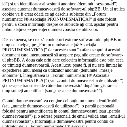
id”) şi un identificator al sesiunii anonime (denumit „session-id”),
asociate automat dumneavoastră de software-ul phpBB. Un al treilea
cookie va fi creat odată ce aţi deschis subiecte din „Forum
numismatic [® Asociația PRONUMISMATICA]” şi este folosit
pentru a stoca informaţii despre ce subiecte aţi citit, aşadar pentru
îmbunătăţirea experienţei dumneavoastră de utilizator.
De asemenea, se crează cookie-uri externe software-ului phpBB în
timp ce navigaţi pe „Forum numismatic [® Asociația
PRONUMISMATICA]” dar acestea sunt în afara scopului acestui
document care intenţionează să acopere paginile create de software-
ul phpBB. A doua cale prin care colectăm informaţiile este prin ceea
ce trimiteţi dumneavoastră. Acest lucru poate fi, şi nu este limitat la:
expedierea unui mesaj ca utilizator anonim (denumite „mesaje
anonime”), înregistrarea la „Forum numismatic [® Asociația
PRONUMISMATICA]” (sau „contul dumneavoastră de utilizator”)
şi mesajele transmise de către dumneavoastră după înregistrare cât
timp sunteţi autentificat (sau „mesajele dumneavoastră”).
Contul dumneavoastră va conţine cel puţin un nume identificabil
(sau „numele dumneavoastră de utilizator”), o parolă personală
folosită pentru autentificarea în contul dumneavoastră (sau „parola
dumneavoastră”) şi o adresă personală de email validă (sau „email-ul
dumneavoastră”). Informaţiile dumneavoastră pentru contul de
utilizator de la „Forum numismatic [® Asociația