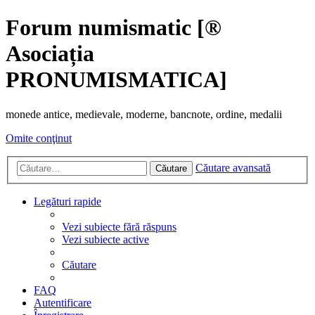
Forum numismatic [®
Asociația
PRONUMISMATICA]
monede antice, medievale, moderne, bancnote, ordine, medalii
Omite conţinut
Căutare avansată
Căutare
Legături rapide
Vezi subiecte fără răspuns
Vezi subiecte active
Căutare
FAQ
Autentificare