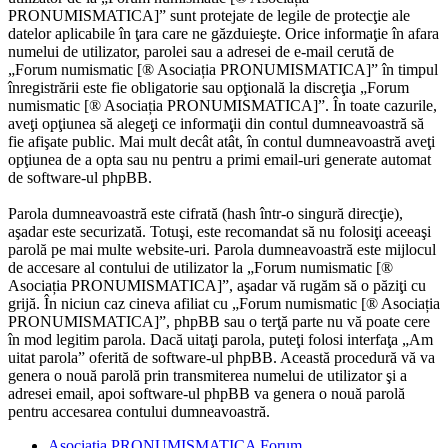
PRONUMISMATICA]” sunt protejate de legile de protecţie ale
datelor aplicabile în ţara care ne găzduieşte. Orice informaţie în afara
numelui de utilizator, parolei sau a adresei de e-mail cerută de
„Forum numismatic [® Asociația PRONUMISMATICA]” în timpul
înregistrării este fie obligatorie sau opţională la discreţia „Forum
numismatic [® Asociația PRONUMISMATICA]”. În toate cazurile,
aveţi opţiunea să alegeţi ce informaţii din contul dumneavoastră să
fie afişate public. Mai mult decât atât, în contul dumneavoastră aveţi
opţiunea de a opta sau nu pentru a primi email-uri generate automat
de software-ul phpBB.
Parola dumneavoastră este cifrată (hash într-o singură direcţie),
aşadar este securizată. Totuşi, este recomandat să nu folosiţi aceeaşi
parolă pe mai multe website-uri. Parola dumneavoastră este mijlocul
de accesare al contului de utilizator la „Forum numismatic [®
Asociația PRONUMISMATICA]”, aşadar vă rugăm să o păziţi cu
grijă. În niciun caz cineva afiliat cu „Forum numismatic [® Asociația
PRONUMISMATICA]”, phpBB sau o terţă parte nu vă poate cere
în mod legitim parola. Dacă uitaţi parola, puteţi folosi interfaţa „Am
uitat parola” oferită de software-ul phpBB. Această procedură vă va
genera o nouă parolă prin transmiterea numelui de utilizator şi a
adresei email, apoi software-ul phpBB va genera o nouă parolă
pentru accesarea contului dumneavoastră.
Asociația PRONUMISMATICA
Forum