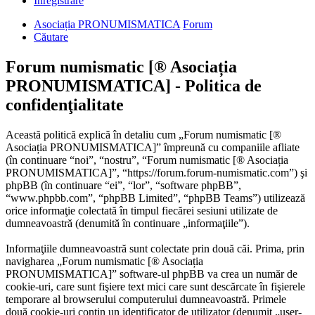
Înregistrare
Asociația PRONUMISMATICA
Forum
Căutare
Forum numismatic [® Asociația
PRONUMISMATICA] - Politica de
confidenţialitate
Această politică explică în detaliu cum „Forum numismatic [®
Asociația PRONUMISMATICA]” împreună cu companiile afliate
(în continuare “noi”, “nostru”, “Forum numismatic [® Asociația
PRONUMISMATICA]”, “https://forum.forum-numismatic.com”) şi
phpBB (în continuare “ei”, “lor”, “software phpBB”,
“www.phpbb.com”, “phpBB Limited”, “phpBB Teams”) utilizează
orice informaţie colectată în timpul fiecărei sesiuni utilizate de
dumneavoastră (denumită în continuare „informaţiile”).
Informaţiile dumneavoastră sunt colectate prin două căi. Prima, prin
navigharea „Forum numismatic [® Asociația
PRONUMISMATICA]” software-ul phpBB va crea un număr de
cookie-uri, care sunt fişiere text mici care sunt descărcate în fişierele
temporare al browserului computerului dumneavoastră. Primele
două cookie-uri conţin un identificator de utilizator (denumit „user-