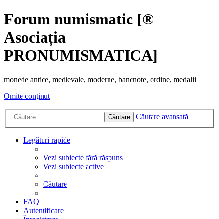
Forum numismatic [®
Asociația
PRONUMISMATICA]
monede antice, medievale, moderne, bancnote, ordine, medalii
Omite conţinut
Căutare avansată
Căutare
Legături rapide
Vezi subiecte fără răspuns
Vezi subiecte active
Căutare
FAQ
Autentificare