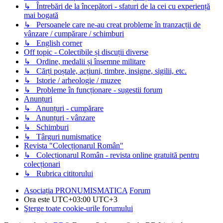
↳ Întrebări de la începători - sfaturi de la cei cu experiență
mai bogată
↳ Persoanele care ne-au creat probleme în tranzacții de
vânzare / cumpărare / schimburi
↳ English corner
Off topic - Colectibile și discuții diverse
↳ Ordine, medalii și însemne militare
↳ Cărți poștale, acțiuni, timbre, insigne, sigilii, etc.
↳ Istorie / arheologie / muzee
↳ Probleme în funcționare - sugestii forum
Anunțuri
↳ Anunțuri - cumpărare
↳ Anunțuri - vânzare
↳ Schimburi
↳ Târguri numismatice
Revista "Colecționarul Român"
↳ Colecționarul Român - revista online gratuită pentru
colecționari
↳ Rubrica cititorului
Asociația PRONUMISMATICA
Forum
Ora este UTC+03:00 UTC+3
Şterge toate cookie-urile forumului