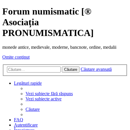
Forum numismatic [®
Asociația
PRONUMISMATICA]
monede antice, medievale, moderne, bancnote, ordine, medalii
Omite conţinut
Căutare avansată
Căutare
Legături rapide
Vezi subiecte fără răspuns
Vezi subiecte active
Căutare
FAQ
Autentificare