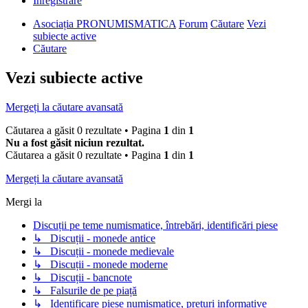
Înregistrare
Asociația PRONUMISMATICA
Forum
Căutare
Vezi
subiecte active
Căutare
Vezi subiecte active
Mergeți la căutare avansată
Căutarea a găsit 0 rezultate • Pagina
1
din
1
Nu a fost găsit niciun rezultat.
Căutarea a găsit 0 rezultate • Pagina
1
din
1
Mergeți la căutare avansată
Mergi la
Discuții pe teme numismatice, întrebări, identificări piese
↳ Discuții - monede antice
↳ Discuții - monede medievale
↳ Discuții - monede moderne
↳ Discuții - bancnote
↳ Falsurile de pe piață
↳ Identificare piese numismatice, prețuri informative