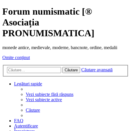
Forum numismatic [®
Asociația
PRONUMISMATICA]
monede antice, medievale, moderne, bancnote, ordine, medalii
Omite conţinut
Căutare avansată
Căutare
Legături rapide
Vezi subiecte fără răspuns
Vezi subiecte active
Căutare
FAQ
Autentificare