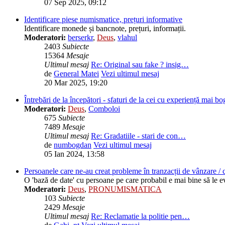
07 Sep 2025, 09:12
Identificare piese numismatice, prețuri informative
Identificare monede și bancnote, prețuri, informații.
Moderatori:
berserkr
,
Deus
,
vlahul
2403
Subiecte
15364
Mesaje
Ultimul mesaj
Re: Original sau fake ? insig…
de
General Matei
Vezi ultimul mesaj
20 Mar 2025, 19:20
Întrebări de la începători - sfaturi de la cei cu experiență mai bo
Moderatori:
Deus
,
Comboloi
675
Subiecte
7489
Mesaje
Ultimul mesaj
Re: Gradatiile - stari de con…
de
numbogdan
Vezi ultimul mesaj
05 Ian 2024, 13:58
Persoanele care ne-au creat probleme în tranzacții de vânzare /
O 'bază de date' cu persoane pe care probabil e mai bine să le ev
Moderatori:
Deus
,
PRONUMISMATICA
103
Subiecte
2429
Mesaje
Ultimul mesaj
Re: Reclamatie la politie pen…