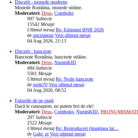
Discuții - monede moderne
Monede România, monede străine.
Moderatori:
Deus
,
Comboloi
997
Subiecte
15542
Mesaje
Ultimul mesaj
Re: Emisiuni BNR 2026
de
uncetatean
Vezi ultimul mesaj
04 Aug 2026, 21:13
Discuții - bancnote
Bancnote România, bancnote străine.
Moderatori:
Deus
,
NumisKID
494
Subiecte
5501
Mesaje
Ultimul mesaj
Re: Noile bancnote
de
sorin70
Vezi ultimul mesaj
04 Aug 2026, 08:52
Falsurile de pe piață
Dacă le cunoaștem, ne putem feri de ele!
Moderatori:
Deus
,
Comboloi
,
NumisKID
,
PRONUMISMAT
207
Subiecte
2522
Mesaje
Ultimul mesaj
Re: Reproduceri (imaginea lat…
de
Gabi_nt
Vezi ultimul mesaj