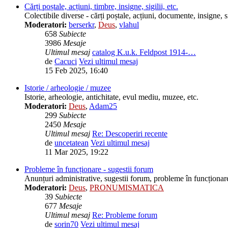
Cărți poștale, acțiuni, timbre, insigne, sigilii, etc.
Colectibile diverse - cărți poștale, acțiuni, documente, insigne, sig
Moderatori:
berserkr
,
Deus
,
vlahul
658
Subiecte
3986
Mesaje
Ultimul mesaj
catalog K.u.k. Feldpost 1914-…
de
Cacuci
Vezi ultimul mesaj
15 Feb 2025, 16:40
Istorie / arheologie / muzee
Istorie, arheologie, antichitate, evul mediu, muzee, etc.
Moderatori:
Deus
,
Adam25
299
Subiecte
2450
Mesaje
Ultimul mesaj
Re: Descoperiri recente
de
uncetatean
Vezi ultimul mesaj
11 Mar 2025, 19:22
Probleme în funcționare - sugestii forum
Anunțuri administrative, sugestii forum, probleme în funcționare
Moderatori:
Deus
,
PRONUMISMATICA
39
Subiecte
677
Mesaje
Ultimul mesaj
Re: Probleme forum
de
sorin70
Vezi ultimul mesaj