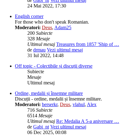
de
Gabi_nt
Vezi ultimul mesaj
24 Mai 2022, 17:30
English corner
For those who don't speak Romanian.
Moderatori:
Deus
,
Adam25
200
Subiecte
328
Mesaje
Ultimul mesaj
Treasures from 1857 'Ship of …
de
drmau
Vezi ultimul mesaj
31 Iul 2022, 14:48
Off topic - Colectibile și discuții diverse
Subiecte
Mesaje
Ultimul mesaj
Ordine, medalii și însemne militare
Discuții - ordine, medalii și însemne militare.
Moderatori:
berserkr
,
Deus
,
vlahul
,
Alex
716
Subiecte
6514
Mesaje
Ultimul mesaj
Re: Medalia A 5-a aniversare …
de
Gabi_nt
Vezi ultimul mesaj
06 Dec 2025, 00:08