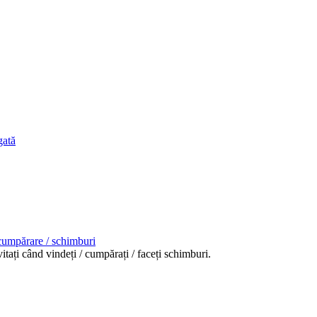
gată
 cumpărare / schimburi
itați când vindeți / cumpărați / faceți schimburi.