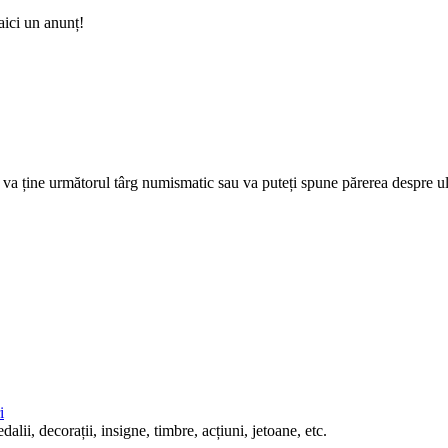
aici un anunț!
e va ține următorul târg numismatic sau va puteți spune părerea despre u
i
lii, decorații, insigne, timbre, acțiuni, jetoane, etc.