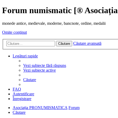
Forum numismatic [® Asoci
monede antice, medievale, moderne, bancnote, ordine, medalii
Omite conţinut
Căutare avansată
Căutare
Legături rapide
Vezi subiecte fără răspuns
Vezi subiecte active
Căutare
FAQ
Autentificare
Înregistrare
Asociația PRONUMISMATICA
Forum
Căutare