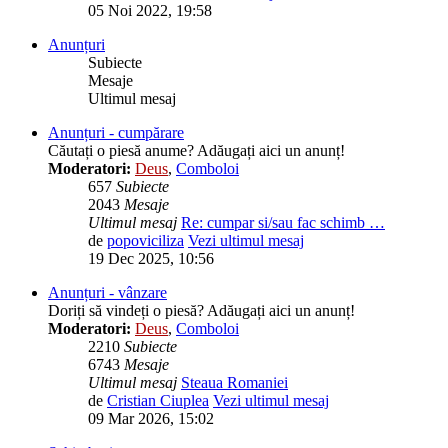
05 Noi 2022, 19:58
Anunțuri
Subiecte
Mesaje
Ultimul mesaj
Anunțuri - cumpărare
Căutați o piesă anume? Adăugați aici un anunț!
Moderatori:
Deus
,
Comboloi
657
Subiecte
2043
Mesaje
Ultimul mesaj
Re: cumpar si/sau fac schimb …
de
popoviciliza
Vezi ultimul mesaj
19 Dec 2025, 10:56
Anunțuri - vânzare
Doriți să vindeți o piesă? Adăugați aici un anunț!
Moderatori:
Deus
,
Comboloi
2210
Subiecte
6743
Mesaje
Ultimul mesaj
Steaua Romaniei
de
Cristian Ciuplea
Vezi ultimul mesaj
09 Mar 2026, 15:02