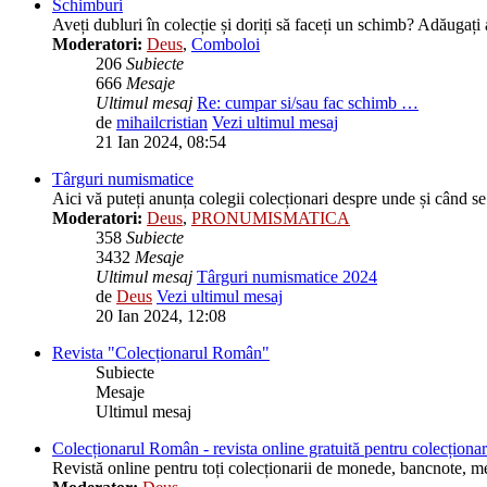
Schimburi
Aveți dubluri în colecție și doriți să faceți un schimb? Adăugați 
Moderatori:
Deus
,
Comboloi
206
Subiecte
666
Mesaje
Ultimul mesaj
Re: cumpar si/sau fac schimb …
de
mihailcristian
Vezi ultimul mesaj
21 Ian 2024, 08:54
Târguri numismatice
Aici vă puteți anunța colegii colecționari despre unde și când s
Moderatori:
Deus
,
PRONUMISMATICA
358
Subiecte
3432
Mesaje
Ultimul mesaj
Târguri numismatice 2024
de
Deus
Vezi ultimul mesaj
20 Ian 2024, 12:08
Revista "Colecționarul Român"
Subiecte
Mesaje
Ultimul mesaj
Colecționarul Român - revista online gratuită pentru colecționar
Revistă online pentru toți colecționarii de monede, bancnote, meda