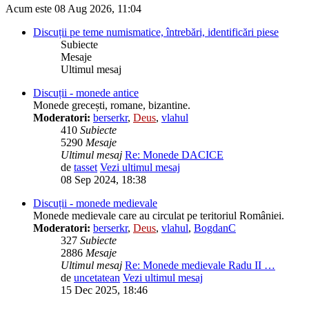
Acum este 08 Aug 2026, 11:04
Discuții pe teme numismatice, întrebări, identificări piese
Subiecte
Mesaje
Ultimul mesaj
Discuții - monede antice
Monede grecești, romane, bizantine.
Moderatori:
berserkr
,
Deus
,
vlahul
410
Subiecte
5290
Mesaje
Ultimul mesaj
Re: Monede DACICE
de
tasset
Vezi ultimul mesaj
08 Sep 2024, 18:38
Discuții - monede medievale
Monede medievale care au circulat pe teritoriul României.
Moderatori:
berserkr
,
Deus
,
vlahul
,
BogdanC
327
Subiecte
2886
Mesaje
Ultimul mesaj
Re: Monede medievale Radu II …
de
uncetatean
Vezi ultimul mesaj
15 Dec 2025, 18:46