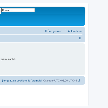
are
Căutare avansată
Înregistrare
Autentificare
C
ă
u
t
gistrat contul.
a
r
e
Şterge toate cookie-urile forumului
Ora este UTC+03:00 UTC+3