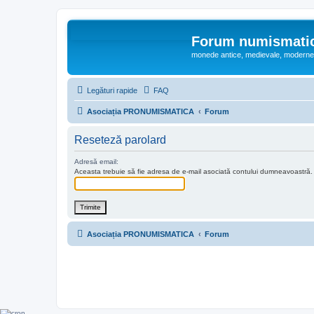
Forum numismati
monede antice, medievale, moderne,
Legături rapide
FAQ
Asociația PRONUMISMATICA
Forum
Reseteză parolard
Adresă email:
Aceasta trebuie să fie adresa de e-mail asociată contului dumneavoastră. Da
Asociația PRONUMISMATICA
Forum