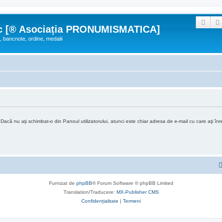
Căut
c [® Asociația PRONUMISMATICA]
 bancnote, ordine, medalii
că nu aţi schimbat-o din Panoul utilizatorului, atunci este chiar adresa de e-mail cu care aţi înre
Furnizat de
phpBB
® Forum Software © phpBB Limited
Translation/Traducere:
MX-Publisher CMS
Confidențialitate
|
Termeni